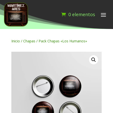
0 elementos
Inicio
/
Chapas
/ Pack Chapas «Los Humanos»