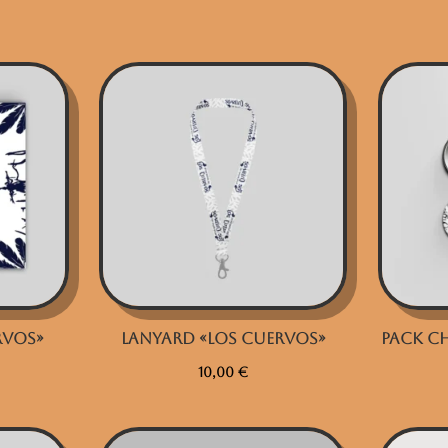
rvos»
Lanyard «Los Cuervos»
Pack C
10,00
€