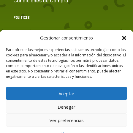
Condiciones de Compra
Políticas
Política de Cookies
Gestionar consentimiento
Para ofrecer las mejores experiencias, utilizamos tecnologías como las
Política de Privacidad
cookies para almacenar y/o acceder a la información del dispositivo. El
consentimiento de estas tecnologías nos permitirá procesar datos
como el comportamiento de navegación o las identificaciones únicas
Contacto
en este sitio. No consentir o retirar el consentimiento, puede afectar
negativamente a ciertas características y funciones.
Correo Electrónico
Aceptar
Página Web Oficial
Denegar
Ver preferencias
Martínez Ares® © 2026 All Rights Reserved.